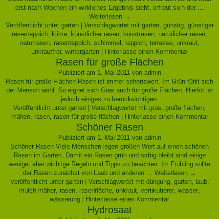
erst nach Wochen ein wirkliches Ergebnis sieht, erfreut sich der …
Weiterlesen
→
Veröffentlicht unter
garten
|
Verschlagwortet mit
garten
,
günstig
,
günstiger
rasenteppich
,
klima
,
künstlicher rasen
,
kunstrasen
,
natürlicher rasen
,
naturrasen
,
rasenteppich
,
schimmel
,
teppich
,
terrasse
,
unkraut
,
unkrautfrei
,
wintergarten
|
Hinterlasse einen Kommentar
Rasen für große Flächen
Publiziert am
1. Mai 2011
von
admin
Rasen für große Flächen Rasen ist immer sehenswert. Im Grün fühlt sich
der Mensch wohl. So eignet sich Gras auch für große Flächen. Hierfür ist
jedoch einiges zu berücksichtigen.
Veröffentlicht unter
garten
|
Verschlagwortet mit
gras
,
große flächen
,
mähen
,
rasen
,
rasen für große flächen
|
Hinterlasse einen Kommentar
Schöner Rasen
Publiziert am
1. Mai 2011
von
admin
Schöner Rasen Viele Menschen legen großen Wert auf einen schönen
Rasen im Garten. Damit ein Rasen grün und saftig bleibt sind einige
wenige, aber wichtige Regeln und Tipps zu beachten. Im Frühling sollte
der Rasen zunächst von Laub und anderen …
Weiterlesen
→
Veröffentlicht unter
garten
|
Verschlagwortet mit
düngung
,
garten
,
laub
,
mulch-mäher
,
rasen
,
rasenfläche
,
unkraut
,
vertikutierer
,
wasser
,
wässerung
|
Hinterlasse einen Kommentar
Hydrosaat