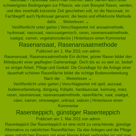
schwierigsten Bedingungen zur Pflanze, wie zum Beispiel Rasen, werden,
und dies innerhalb kürzester Zeit geschehen soll, ist die Nasssaat, im
Fachbegriff auch Hydrosaat genannt, die beste und effektivste Methode
dafür. …
Weiterlesen
→
Veröffentlicht unter
garten
|
Verschlagwortet mit
ansaatmethode
,
hydrosaat
,
nasssaat
,
nasssaatgemisch
,
rasen
,
rasenansaatmethode
,
saatgut
,
samen
,
vegetationsdecke
|
Hinterlasse einen Kommentar
Rasenansaat, Rasenansaatmethode
Publiziert am
1. Mai 2011
von
admin
Rasenansaat, Rasenansaatmethode Ein dichter, grüner Rasen bildet den
Mittelpunkt einer gepflegten Gartenanlage. Doch bis es so weit ist, bedarf
es einiger Arbeit, Pflege und Geduld. Die Grundlage für die Anlage einer
dauerhaft schönen Rasenfläche bildet die richtige Bodenvorbereitung.
Nach der …
Weiterlesen
→
Veröffentlicht unter
garten
|
Verschlagwortet mit
april
,
aussaat
,
bodenvorbereitung
,
düngung
,
frühjahr
,
handaussaat
,
keimung
,
märz
,
rasen
,
rasenansaat
,
rasenansaatmethode
,
rasenfläche
,
saat
,
saatgut
,
säen
,
samen
,
streuwagen
,
unkraut
,
walzen
|
Hinterlasse einen
Kommentar
Rasenteppich, günstiger Rasenteppich
Publiziert am
1. Mai 2011
von
admin
Rasenteppich Der Rasenteppich ist eine nicht zu verachtende, günstige
Alternative zu natürlichen Rasenflächen. Da das Anlegen und die Pflege
eines natürlichen Rasens mit einer Menge Arbeit verbunden ist und man