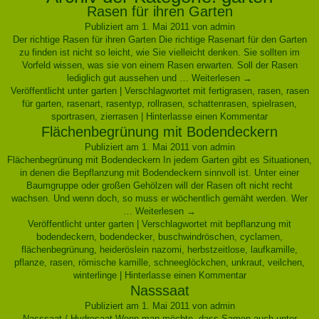
Rasen für ihren Garten
Publiziert am
1. Mai 2011
von
admin
Der richtige Rasen für ihren Garten Die richtige Rasenart für den Garten
zu finden ist nicht so leicht, wie Sie vielleicht denken. Sie sollten im
Vorfeld wissen, was sie von einem Rasen erwarten. Soll der Rasen
lediglich gut aussehen und …
Weiterlesen
→
Veröffentlicht unter
garten
|
Verschlagwortet mit
fertigrasen
,
rasen
,
rasen
für garten
,
rasenart
,
rasentyp
,
rollrasen
,
schattenrasen
,
spielrasen
,
sportrasen
,
zierrasen
|
Hinterlasse einen Kommentar
Flächenbegrünung mit Bodendeckern
Publiziert am
1. Mai 2011
von
admin
Flächenbegrünung mit Bodendeckern In jedem Garten gibt es Situationen,
in denen die Bepflanzung mit Bodendeckern sinnvoll ist. Unter einer
Baumgruppe oder großen Gehölzen will der Rasen oft nicht recht
wachsen. Und wenn doch, so muss er wöchentlich gemäht werden. Wer
…
Weiterlesen
→
Veröffentlicht unter
garten
|
Verschlagwortet mit
bepflanzung mit
bodendeckern
,
bodendecker
,
buschwindröschen
,
cyclamen
,
flächenbegrünung
,
heideröslein nazomi
,
herbstzeitlose
,
laufkamille
,
pflanze
,
rasen
,
römische kamille
,
schneeglöckchen
,
unkraut
,
veilchen
,
winterlinge
|
Hinterlasse einen Kommentar
Nasssaat
Publiziert am
1. Mai 2011
von
admin
Nasssaat / Hydrosaat Wenn man möchte, dass Samen auch unter