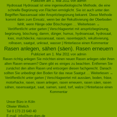
Publiziert am
1. Mai 2011
von
admin
Hydrosaat Hydrosaat ist eine ingenieurbiologische Methode, die eine
schnelle Begrünung von Flächen ermöglicht. Sie ist auch unter den
Begriffen Nassansaat oder Anspritzbegrünung bekannt. Diese Methode
kommt dann zum Einsatz, wenn bei der Rekultivierung der Oberboden
fehlt, wenn Hänge oder Böschungen …
Weiterlesen
→
Veröffentlicht unter
garten
|
Verschlagwortet mit
anspritzbegrünung
,
begrünung
,
böschung
,
damm
,
dünger
,
humus
,
hydroansaat
,
hydrosaat
,
kies
,
mulchdecke
,
nassansaat
,
rasen
,
rasenteppich
,
rekultivierung
,
rollrasen
,
saatgut
,
unkraut
,
wasser
|
Hinterlasse einen Kommentar
Rasen anlegen, sähen (säen). Rasen erneuern
Publiziert am
1. Mai 2011
von
admin
Rasen richtig anlegen Sie möchten einen neuen Rasen anlegen oder ihren
alten Rasen erneuern? Dann gibt es einiges zu beachten. Entfernen Sie
zunächst den alten Rasen und entsorgen diesen fachgerecht. Danach
sollten Sie unbedingt den Boden für das neue Saatgut …
Weiterlesen
→
Veröffentlicht unter
garten
|
Verschlagwortet mit
aussäen
,
boden
,
fräse
,
motorhacke
,
rasen
,
rasen anlegen
,
rasen erneuern
,
rasen säen
,
rasen
sähen
,
rasensaatgut
,
saat
,
samen
,
sand
,
torf
,
walze
|
Hinterlasse einen
Kommentar
Unser Büro in Köln
Oliwier Wielich
Tel 0 173 23 640 40
E-mail:
info@tom-dom.de