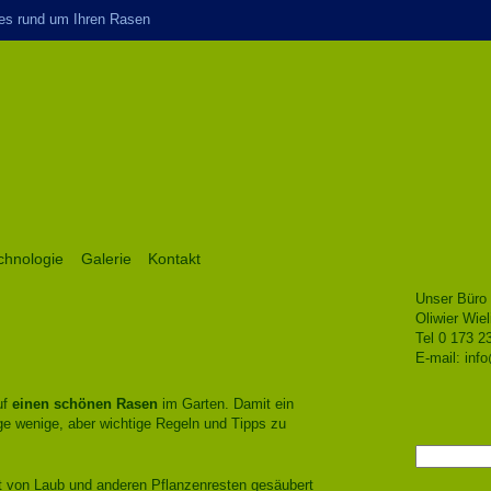
es rund um Ihren Rasen
chnologie
Galerie
Kontakt
Unser Büro 
Oliwier Wiel
Tel 0 173 2
E-mail:
inf
uf
einen schönen Rasen
im Garten. Damit ein
ige wenige, aber wichtige Regeln und Tipps zu
Suchen
nach:
st von Laub und anderen Pflanzenresten gesäubert