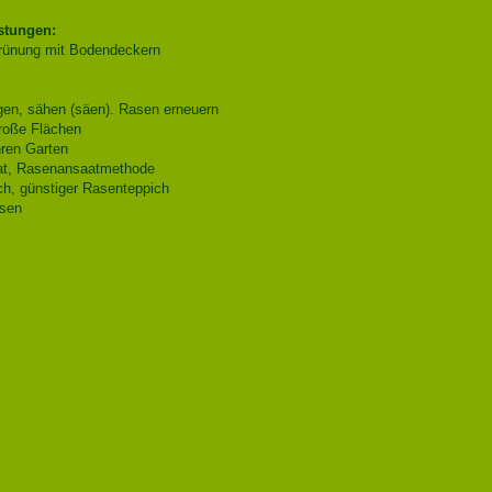
stungen:
rünung mit Bodendeckern
en, sähen (säen). Rasen erneuern
roße Flächen
hren Garten
t, Rasenansaatmethode
h, günstiger Rasenteppich
sen