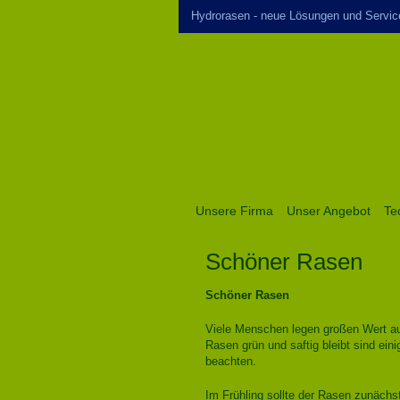
Hydrorasen - neue Lösungen und Servic
Unsere Firma
Unser Angebot
Te
Schöner Rasen
Schöner Rasen
Viele Menschen legen großen Wert a
Rasen grün und saftig bleibt sind ein
beachten.
Im Frühling sollte der Rasen zunäch