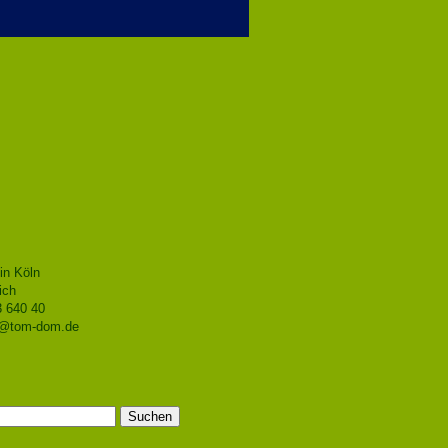
in Köln
ich
3 640 40
o@tom-dom.de