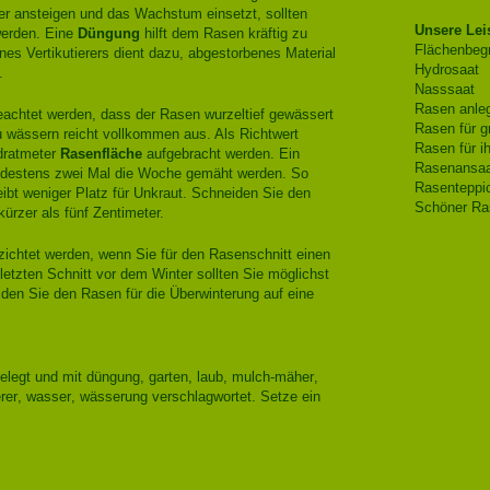
r ansteigen und das Wachstum einsetzt, sollten
Unsere Lei
erden. Eine
Düngung
hilft dem Rasen kräftig zu
Flächenbeg
es Vertikutierers dient dazu, abgestorbenes Material
Hydrosaat
.
Nasssaat
Rasen anleg
eachtet werden, dass der Rasen wurzeltief gewässert
Rasen für g
 wässern reicht vollkommen aus. Als Richtwert
Rasen für i
dratmeter
Rasenfläche
aufgebracht werden. Ein
Rasenansaa
destens zwei Mal die Woche gemäht werden. So
Rasenteppic
eibt weniger Platz für Unkraut. Schneiden Sie den
Schöner Ra
ürzer als fünf Zentimeter.
ichtet werden, wenn Sie für den Rasenschnitt einen
etzten Schnitt vor dem Winter sollten Sie möglichst
iden Sie den Rasen für die Überwinterung auf eine
elegt und mit
düngung
,
garten
,
laub
,
mulch-mäher
,
rer
,
wasser
,
wässerung
verschlagwortet. Setze ein