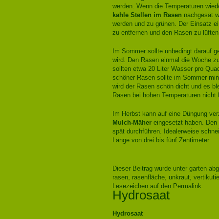
werden. Wenn die Temperaturen wiede
kahle Stellen im Rasen
nachgesät w
werden und zu grünen. Der Einsatz ein
zu entfernen und den Rasen zu lüften
Im Sommer sollte unbedingt darauf g
wird. Den Rasen einmal die Woche zu
sollten etwa 20 Liter Wasser pro Qua
schöner Rasen sollte im Sommer min
wird der Rasen schön dicht und es bl
Rasen bei hohen Temperaturen nicht k
Im Herbst kann auf eine Düngung verz
Mulch-Mäher
eingesetzt haben. Den l
spät durchführen. Idealerweise schne
Länge von drei bis fünf Zentimeter.
Dieser Beitrag wurde unter
garten
abg
rasen
,
rasenfläche
,
unkraut
,
vertikutie
Lesezeichen auf den
Permalink
.
Hydrosaat
Hydrosaat