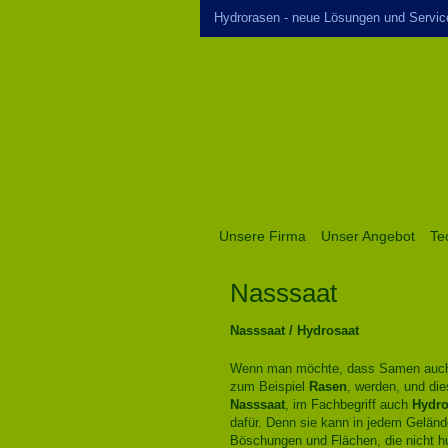
Hydrorasen - neue Lösungen und Servic
Unsere Firma
Unser Angebot
Te
Nasssaat
Nasssaat / Hydrosaat
Wenn man möchte, dass Samen auch u
zum Beispiel
Rasen
, werden, und die
Nasssaat
, im Fachbegriff auch
Hydro
dafür. Denn sie kann in jedem Geländ
Böschungen und Flächen, die nicht hu