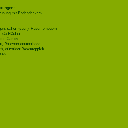
stungen:
rünung mit Bodendeckern
en, sähen (säen). Rasen erneuern
roße Flächen
hren Garten
t, Rasenansaatmethode
h, günstiger Rasenteppich
sen