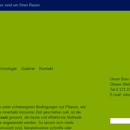
es rund um Ihren Rasen
chnologie
Galerie
Kontakt
Unser Büro 
Oliwier Wiel
Tel 0 173 2
E-mail:
inf
nter schwierigsten Bedingungen zur Pflanze, wie
s innerhalb kürzester Zeit geschehen soll, ist die
saat
genannt, die beste und effektivste Methode
Suchen
e angewendet werden. So lassen sich steile
nach:
musiert sind, beispielsweise schroffe oder