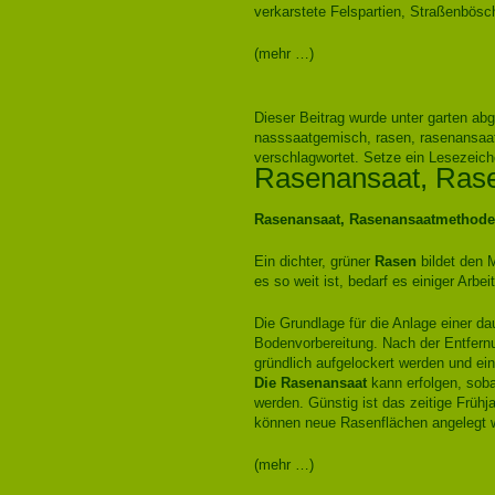
verkarstete Felspartien, Straßenbösc
(mehr …)
Dieser Beitrag wurde unter
garten
abg
nasssaatgemisch
,
rasen
,
rasenansaa
verschlagwortet. Setze ein Lesezeic
Rasenansaat, Ras
Rasenansaat, Rasenansaatmethode
Ein dichter, grüner
Rasen
bildet den M
es so weit ist, bedarf es einiger Arbe
Die Grundlage für die Anlage einer da
Bodenvorbereitung. Nach der Entfer
gründlich aufgelockert werden und ei
Die Rasenansaat
kann erfolgen, soba
werden. Günstig ist das zeitige Früh
können neue Rasenflächen angelegt 
(mehr …)