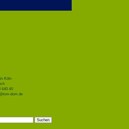
in Köln
ich
3 640 40
o@tom-dom.de