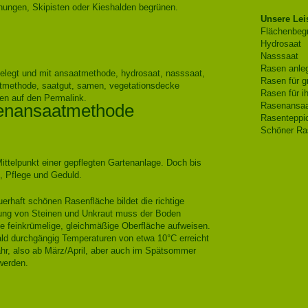
hungen, Skipisten oder Kieshalden begrünen.
Unsere Lei
Flächenbeg
Hydrosaat
Nasssaat
Rasen anleg
elegt und mit
ansaatmethode
,
hydrosaat
,
nasssaat
,
Rasen für g
tmethode
,
saatgut
,
samen
,
vegetationsdecke
Rasen für i
hen auf den
Permalink
.
enansaatmethode
Rasenansaa
Rasenteppic
Schöner Ra
ittelpunkt einer gepflegten Gartenanlage. Doch bis
it, Pflege und Geduld.
uerhaft schönen Rasenfläche bildet die richtige
nung von Steinen und Unkraut muss der Boden
ne feinkrümelige, gleichmäßige Oberfläche aufweisen.
ld durchgängig Temperaturen von etwa 10°C erreicht
jahr, also ab März/April, aber auch im Spätsommer
werden.