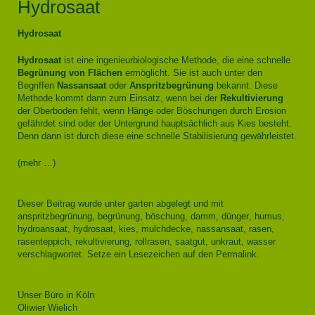
Hydrosaat
Hydrosaat
Hydrosaat
ist eine ingenieurbiologische Methode, die eine schnelle
Begrünung von Flächen
ermöglicht. Sie ist auch unter den
Begriffen
Nassansaat
oder
Anspritzbegrünung
bekannt. Diese
Methode kommt dann zum Einsatz, wenn bei der
Rekultivierung
der Oberboden fehlt, wenn Hänge oder Böschungen durch Erosion
gefährdet sind oder der Untergrund hauptsächlich aus Kies besteht.
Denn dann ist durch diese eine schnelle Stabilisierung gewährleistet.
(mehr …)
Dieser Beitrag wurde unter
garten
abgelegt und mit
anspritzbegrünung
,
begrünung
,
böschung
,
damm
,
dünger
,
humus
,
hydroansaat
,
hydrosaat
,
kies
,
mulchdecke
,
nassansaat
,
rasen
,
rasenteppich
,
rekultivierung
,
rollrasen
,
saatgut
,
unkraut
,
wasser
verschlagwortet. Setze ein Lesezeichen auf den
Permalink
.
Unser Büro in Köln
Oliwier Wielich