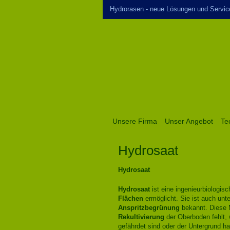
Hydrorasen - neue Lösungen und Servic
Unsere Firma
Unser Angebot
Te
Hydrosaat
Hydrosaat
Hydrosaat
ist eine ingenieurbiologis
Flächen
ermöglicht. Sie ist auch unt
Anspritzbegrünung
bekannt. Diese 
Rekultivierung
der Oberboden fehlt,
gefährdet sind oder der Untergrund h