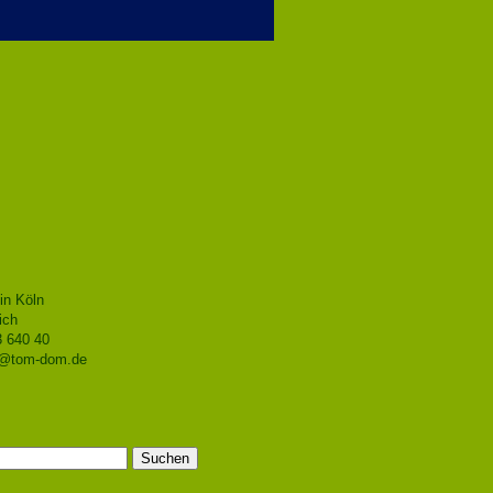
in Köln
ich
3 640 40
o@tom-dom.de