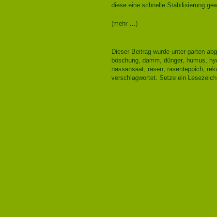
diese eine schnelle Stabilisierung gew
(mehr …)
Dieser Beitrag wurde unter
garten
abg
böschung
,
damm
,
dünger
,
humus
,
hy
nassansaat
,
rasen
,
rasenteppich
,
rek
verschlagwortet. Setze ein Lesezeic