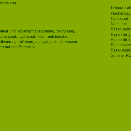
ährleistet.
Unsere Lei
Flächenbeg
Hydrosaat
Nasssaat
Rasen anleg
elegt und mit
anspritzbegrünung
,
begrünung
,
Rasen für g
droansaat
,
hydrosaat
,
kies
,
mulchdecke
,
Rasen für i
ultivierung
,
rollrasen
,
saatgut
,
unkraut
,
wasser
Rasenansaa
hen auf den
Permalink
.
Rasenteppic
Schöner Ra