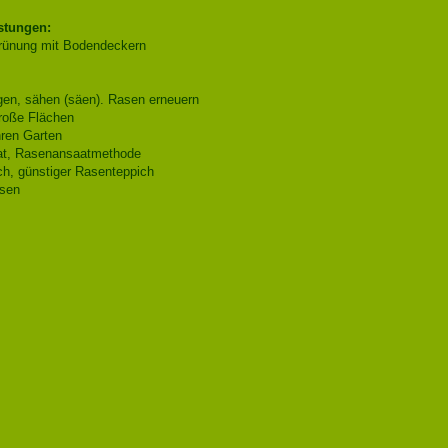
stungen:
rünung mit Bodendeckern
en, sähen (säen). Rasen erneuern
roße Flächen
hren Garten
t, Rasenansaatmethode
h, günstiger Rasenteppich
sen