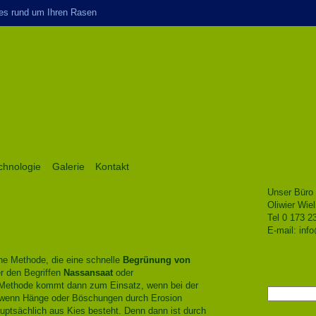
es rund um Ihren Rasen
chnologie
Galerie
Kontakt
Unser Büro 
Oliwier Wiel
Tel 0 173 2
E-mail:
inf
che Methode, die eine schnelle
Begrünung von
er den Begriffen
Nassansaat
oder
Methode kommt dann zum Einsatz, wenn bei der
Suchen
 wenn Hänge oder Böschungen durch Erosion
nach:
auptsächlich aus Kies besteht. Denn dann ist durch