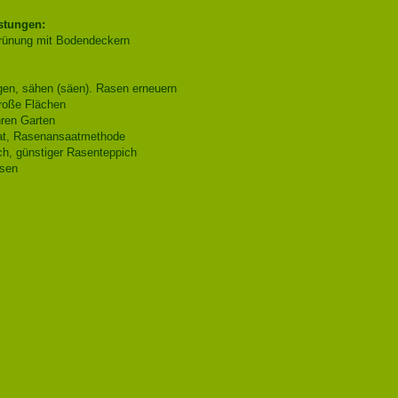
stungen:
rünung mit Bodendeckern
en, sähen (säen). Rasen erneuern
roße Flächen
hren Garten
t, Rasenansaatmethode
h, günstiger Rasenteppich
sen