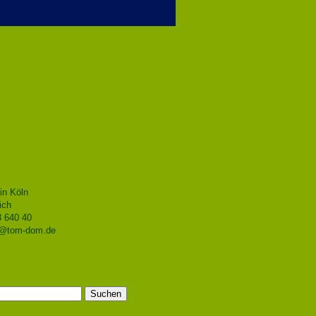
in Köln
ich
3 640 40
o@tom-dom.de