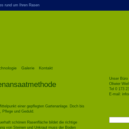
es rund um Ihren Rasen
chnologie
Galerie
Kontakt
Unser Büro 
enansaatmethode
Oliwier Wiel
Tel 0 173 2
E-mail:
inf
ittelpunkt einer gepflegten Gartenanlage. Doch bis
it, Pflege und Geduld.
Suchen
uerhaft schönen Rasenfläche bildet die richtige
nach:
nung von Steinen und Unkraut muss der Boden