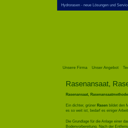
Hydrorasen - neue Lösungen und Servic
Unsere Firma
Unser Angebot
Te
Rasenansaat, Ras
Rasenansaat, Rasenansaatmethode
Ein dichter, grüner
Rasen
bildet den M
es so weit ist, bedarf es einiger Arbe
Die Grundlage für die Anlage einer da
Bodenvorbereitung. Nach der Entfer