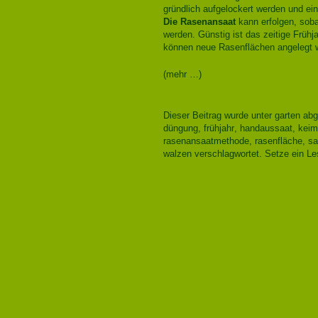
gründlich aufgelockert werden und ei
Die Rasenansaat
kann erfolgen, soba
werden. Günstig ist das zeitige Früh
können neue Rasenflächen angelegt 
(mehr …)
Dieser Beitrag wurde unter
garten
abg
düngung
,
frühjahr
,
handaussaat
,
keim
rasenansaatmethode
,
rasenfläche
,
sa
walzen
verschlagwortet. Setze ein L