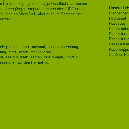
ne feinkrümelige, gleichmäßige Oberfläche aufweisen.
Unsere Lei
ld durchgängig Temperaturen von etwa 10°C erreicht
Flächenbeg
jahr, also ab März/April, aber auch im Spätsommer
Hydrosaat
werden.
Nasssaat
Rasen anleg
Rasen für g
Rasen für i
Rasenansaa
elegt und mit
april
,
aussaat
,
bodenvorbereitung
,
Rasenteppic
ung
,
märz
,
rasen
,
rasenansaat
,
Schöner Ra
at
,
saatgut
,
säen
,
samen
,
streuwagen
,
unkraut
,
esezeichen auf den
Permalink
.