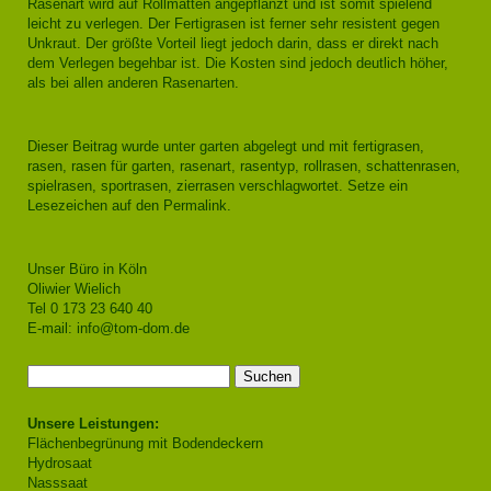
Rasenart wird auf Rollmatten angepflanzt und ist somit spielend
leicht zu verlegen. Der Fertigrasen ist ferner sehr resistent gegen
Unkraut. Der größte Vorteil liegt jedoch darin, dass er direkt nach
dem Verlegen begehbar ist. Die Kosten sind jedoch deutlich höher,
als bei allen anderen Rasenarten.
Dieser Beitrag wurde unter
garten
abgelegt und mit
fertigrasen
,
rasen
,
rasen für garten
,
rasenart
,
rasentyp
,
rollrasen
,
schattenrasen
,
spielrasen
,
sportrasen
,
zierrasen
verschlagwortet. Setze ein
Lesezeichen auf den
Permalink
.
Unser Büro in Köln
Oliwier Wielich
Tel 0 173 23 640 40
E-mail:
info@tom-dom.de
Suchen
nach:
Unsere Leistungen:
Flächenbegrünung mit Bodendeckern
Hydrosaat
Nasssaat