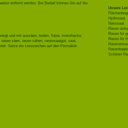
weise entfernt werden. Bei Bedarf können Sie auf die
Unsere Lei
Flächenbeg
Hydrosaat
Nasssaat
Rasen anleg
Rasen für g
elegt und mit
aussäen
,
boden
,
fräse
,
motorhacke
,
Rasen für i
,
rasen säen
,
rasen sähen
,
rasensaatgut
,
saat
,
Rasenansaa
tet. Setze ein Lesezeichen auf den
Permalink
.
Rasenteppic
Schöner Ra