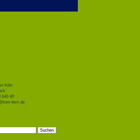
in Köln
ich
3 640 40
o@tom-dom.de