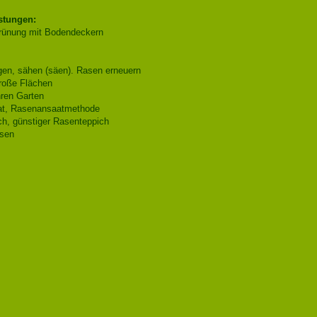
stungen:
rünung mit Bodendeckern
en, sähen (säen). Rasen erneuern
roße Flächen
hren Garten
t, Rasenansaatmethode
h, günstiger Rasenteppich
sen