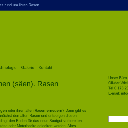
es rund um Ihren Rasen
chnologie
Galerie
Kontakt
Unser Büro 
hen (säen). Rasen
Oliwier Wiel
Tel 0 173 2
E-mail:
inf
egen
oder ihren alten
Rasen erneuern
? Dann gibt es
zunächst den alten Rasen und entsorgen diesen
Suchen
dingt den Boden für das neue Saatgut vorbereiten.
nach:
Fräse oder Motorhacke gelockert werden. Altes