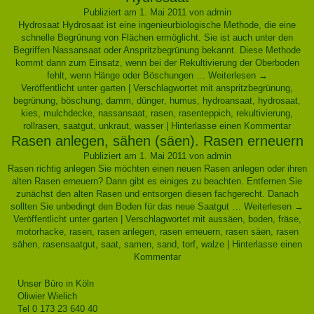
Publiziert am
1. Mai 2011
von
admin
Hydrosaat Hydrosaat ist eine ingenieurbiologische Methode, die eine
schnelle Begrünung von Flächen ermöglicht. Sie ist auch unter den
Begriffen Nassansaat oder Anspritzbegrünung bekannt. Diese Methode
kommt dann zum Einsatz, wenn bei der Rekultivierung der Oberboden
fehlt, wenn Hänge oder Böschungen …
Weiterlesen
→
Veröffentlicht unter
garten
|
Verschlagwortet mit
anspritzbegrünung
,
begrünung
,
böschung
,
damm
,
dünger
,
humus
,
hydroansaat
,
hydrosaat
,
kies
,
mulchdecke
,
nassansaat
,
rasen
,
rasenteppich
,
rekultivierung
,
rollrasen
,
saatgut
,
unkraut
,
wasser
|
Hinterlasse einen Kommentar
Rasen anlegen, sähen (säen). Rasen erneuern
Publiziert am
1. Mai 2011
von
admin
Rasen richtig anlegen Sie möchten einen neuen Rasen anlegen oder ihren
alten Rasen erneuern? Dann gibt es einiges zu beachten. Entfernen Sie
zunächst den alten Rasen und entsorgen diesen fachgerecht. Danach
sollten Sie unbedingt den Boden für das neue Saatgut …
Weiterlesen
→
Veröffentlicht unter
garten
|
Verschlagwortet mit
aussäen
,
boden
,
fräse
,
motorhacke
,
rasen
,
rasen anlegen
,
rasen erneuern
,
rasen säen
,
rasen
sähen
,
rasensaatgut
,
saat
,
samen
,
sand
,
torf
,
walze
|
Hinterlasse einen
Kommentar
Unser Büro in Köln
Oliwier Wielich
Tel 0 173 23 640 40