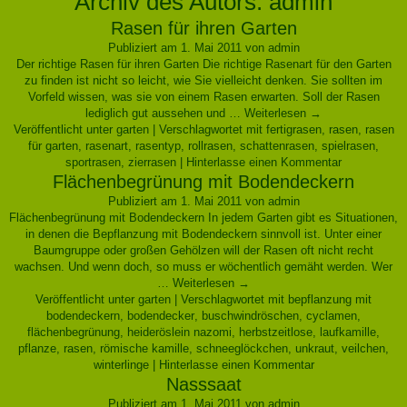
Archiv des Autors:
admin
Rasen für ihren Garten
Publiziert am
1. Mai 2011
von
admin
Der richtige Rasen für ihren Garten Die richtige Rasenart für den Garten
zu finden ist nicht so leicht, wie Sie vielleicht denken. Sie sollten im
Vorfeld wissen, was sie von einem Rasen erwarten. Soll der Rasen
lediglich gut aussehen und …
Weiterlesen
→
Veröffentlicht unter
garten
|
Verschlagwortet mit
fertigrasen
,
rasen
,
rasen
für garten
,
rasenart
,
rasentyp
,
rollrasen
,
schattenrasen
,
spielrasen
,
sportrasen
,
zierrasen
|
Hinterlasse einen Kommentar
Flächenbegrünung mit Bodendeckern
Publiziert am
1. Mai 2011
von
admin
Flächenbegrünung mit Bodendeckern In jedem Garten gibt es Situationen,
in denen die Bepflanzung mit Bodendeckern sinnvoll ist. Unter einer
Baumgruppe oder großen Gehölzen will der Rasen oft nicht recht
wachsen. Und wenn doch, so muss er wöchentlich gemäht werden. Wer
…
Weiterlesen
→
Veröffentlicht unter
garten
|
Verschlagwortet mit
bepflanzung mit
bodendeckern
,
bodendecker
,
buschwindröschen
,
cyclamen
,
flächenbegrünung
,
heideröslein nazomi
,
herbstzeitlose
,
laufkamille
,
pflanze
,
rasen
,
römische kamille
,
schneeglöckchen
,
unkraut
,
veilchen
,
winterlinge
|
Hinterlasse einen Kommentar
Nasssaat
Publiziert am
1. Mai 2011
von
admin