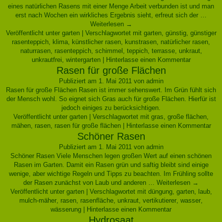
eines natürlichen Rasens mit einer Menge Arbeit verbunden ist und man
erst nach Wochen ein wirkliches Ergebnis sieht, erfreut sich der …
Weiterlesen
→
Veröffentlicht unter
garten
|
Verschlagwortet mit
garten
,
günstig
,
günstiger
rasenteppich
,
klima
,
künstlicher rasen
,
kunstrasen
,
natürlicher rasen
,
naturrasen
,
rasenteppich
,
schimmel
,
teppich
,
terrasse
,
unkraut
,
unkrautfrei
,
wintergarten
|
Hinterlasse einen Kommentar
Rasen für große Flächen
Publiziert am
1. Mai 2011
von
admin
Rasen für große Flächen Rasen ist immer sehenswert. Im Grün fühlt sich
der Mensch wohl. So eignet sich Gras auch für große Flächen. Hierfür ist
jedoch einiges zu berücksichtigen.
Veröffentlicht unter
garten
|
Verschlagwortet mit
gras
,
große flächen
,
mähen
,
rasen
,
rasen für große flächen
|
Hinterlasse einen Kommentar
Schöner Rasen
Publiziert am
1. Mai 2011
von
admin
Schöner Rasen Viele Menschen legen großen Wert auf einen schönen
Rasen im Garten. Damit ein Rasen grün und saftig bleibt sind einige
wenige, aber wichtige Regeln und Tipps zu beachten. Im Frühling sollte
der Rasen zunächst von Laub und anderen …
Weiterlesen
→
Veröffentlicht unter
garten
|
Verschlagwortet mit
düngung
,
garten
,
laub
,
mulch-mäher
,
rasen
,
rasenfläche
,
unkraut
,
vertikutierer
,
wasser
,
wässerung
|
Hinterlasse einen Kommentar
Hydrosaat