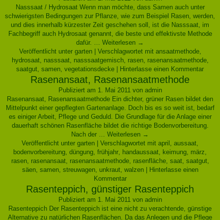
Nasssaat / Hydrosaat Wenn man möchte, dass Samen auch unter
schwierigsten Bedingungen zur Pflanze, wie zum Beispiel Rasen, werden,
und dies innerhalb kürzester Zeit geschehen soll, ist die Nasssaat, im
Fachbegriff auch Hydrosaat genannt, die beste und effektivste Methode
dafür. …
Weiterlesen
→
Veröffentlicht unter
garten
|
Verschlagwortet mit
ansaatmethode
,
hydrosaat
,
nasssaat
,
nasssaatgemisch
,
rasen
,
rasenansaatmethode
,
saatgut
,
samen
,
vegetationsdecke
|
Hinterlasse einen Kommentar
Rasenansaat, Rasenansaatmethode
Publiziert am
1. Mai 2011
von
admin
Rasenansaat, Rasenansaatmethode Ein dichter, grüner Rasen bildet den
Mittelpunkt einer gepflegten Gartenanlage. Doch bis es so weit ist, bedarf
es einiger Arbeit, Pflege und Geduld. Die Grundlage für die Anlage einer
dauerhaft schönen Rasenfläche bildet die richtige Bodenvorbereitung.
Nach der …
Weiterlesen
→
Veröffentlicht unter
garten
|
Verschlagwortet mit
april
,
aussaat
,
bodenvorbereitung
,
düngung
,
frühjahr
,
handaussaat
,
keimung
,
märz
,
rasen
,
rasenansaat
,
rasenansaatmethode
,
rasenfläche
,
saat
,
saatgut
,
säen
,
samen
,
streuwagen
,
unkraut
,
walzen
|
Hinterlasse einen
Kommentar
Rasenteppich, günstiger Rasenteppich
Publiziert am
1. Mai 2011
von
admin
Rasenteppich Der Rasenteppich ist eine nicht zu verachtende, günstige
Alternative zu natürlichen Rasenflächen. Da das Anlegen und die Pflege