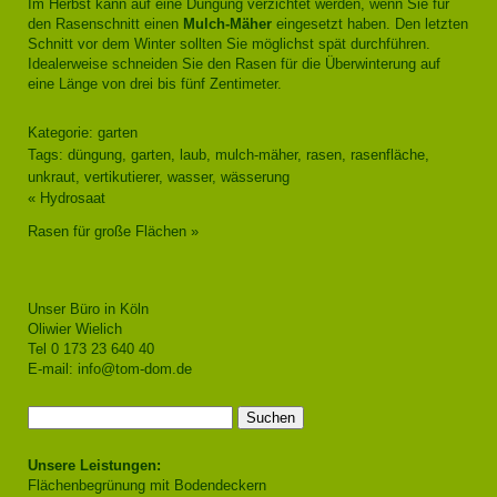
Im Herbst kann auf eine Düngung verzichtet werden, wenn Sie für
den Rasenschnitt einen
Mulch-Mäher
eingesetzt haben. Den letzten
Schnitt vor dem Winter sollten Sie möglichst spät durchführen.
Idealerweise schneiden Sie den Rasen für die Überwinterung auf
eine Länge von drei bis fünf Zentimeter.
Kategorie:
garten
Tags: düngung, garten, laub, mulch-mäher, rasen, rasenfläche,
unkraut, vertikutierer, wasser, wässerung
«
Hydrosaat
Rasen für große Flächen
»
Unser Büro in Köln
Oliwier Wielich
Tel 0 173 23 640 40
E-mail:
info@tom-dom.de
Suchen
nach:
Unsere Leistungen:
Flächenbegrünung mit Bodendeckern